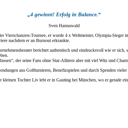
„4 gewinnt! Erfolg in Balance.“
Sven Hannawald
der Vierschanzen-Tournee, er wurde 4 x Weltmeister, Olympia-Sieger 
riere nachdem er an Burnout erkrankte.
rnehmensberater berichtet authentisch und eindrucksvoll wie er sich, s
eben.
fassen“, der seine Fans ohne Star-Allüren aber mit viel Witz und Char
en aus Golfturnieren, Benefizspielen und durch Spenden vieler Part
inen Tochter Liv lebt er in Gauting bei München, wo er gerade ein Ha