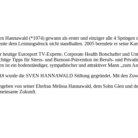
en Hannawald (*1974) gewann als erster und einziger alle 4 Springen 
nnte dem Leistungsdruck nicht standhalten. 2005 beendete er seine Kar
r heutige Eurosport TV-Experte, Corporate Health Botschafter und Unte
chtige Tipps für Stress- und Burnout-Prävention im Berufs- und Privatl
en ist ein bodenständiger, sympathischer und attraktiver Mann „zum An
18 wurde die SVEN HANNAWALD Stiftung gegründet. Mit den Zuwendung
geben von seiner Ehefrau Melissa Hannawald, dem Sohn Glen und der kle
meinsame Zukunft.