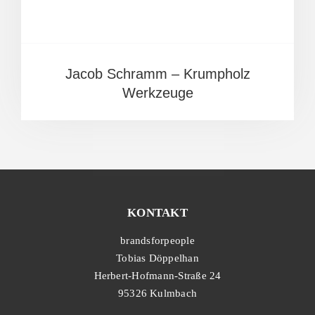
Jacob Schramm – Krumpholz
Werkzeuge
KONTAKT
brandsforpeople
Tobias Döppelhan
Herbert-Hofmann-Straße 24
95326 Kulmbach